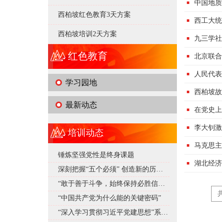
中国地质
西柏坡红色教育3天方案
西工大统
西柏坡培训2天方案
九三学社
红色教育
北京联合
人民代表
学习园地
西柏坡故
最新动态
在党史上
李大钊激
培训动态
马克思主
锤炼坚强党性是终身课题
湖北经济
深刻把握“五个必须” 创造新的历史辉煌
“敢于善于斗争，始终保持必胜信心”——深入学习贯彻习近平总书记在庆祝中国共产党成立105周年大会上重要讲话系列述评之十
共
“中国共产党为什么能的关键密码”
“深入学习贯彻习近平党建思想”系列述评